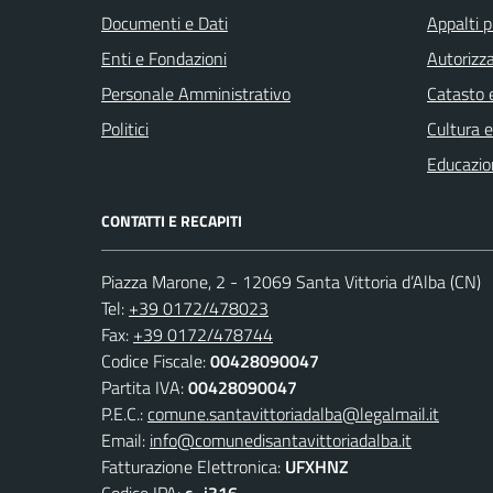
Documenti e Dati
Appalti p
Enti e Fondazioni
Autorizza
Personale Amministrativo
Catasto e
Politici
Cultura 
Educazio
CONTATTI E RECAPITI
Piazza Marone, 2 - 12069 Santa Vittoria d’Alba (CN)
Tel:
+39 0172/478023
Fax:
+39 0172/478744
Codice Fiscale:
00428090047
Partita IVA:
00428090047
P.E.C.:
comune.santavittoriadalba@legalmail.it
Email:
info@comunedisantavittoriadalba.it
Fatturazione Elettronica:
UFXHNZ
Codice IPA:
c_i316