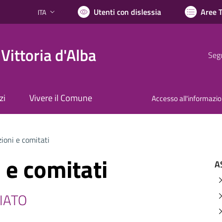
Utenti con dislessia
Aree 
ITA
Lingua attiva:
Vittoria d'Alba
Segu
zi
Vivere il Comune
Accesso all'informazi
ioni e comitati
 e comitati
A
RIATO