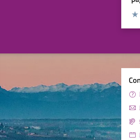
Valut
Valu
Con