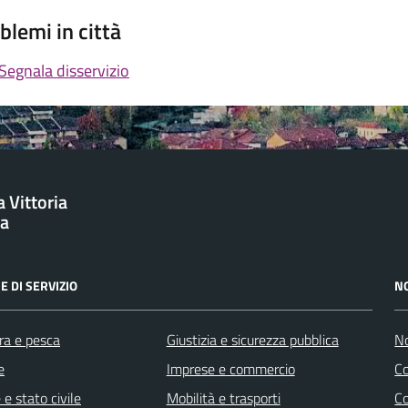
blemi in città
Segnala disservizio
 Vittoria
ba
E DI SERVIZIO
N
ra e pesca
Giustizia e sicurezza pubblica
No
e
Imprese e commercio
C
e stato civile
Mobilità e trasporti
C