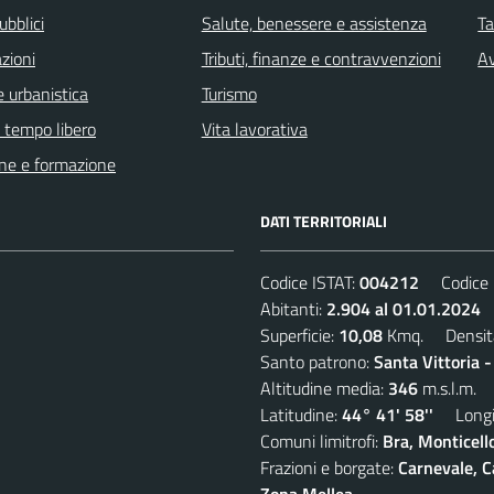
ubblici
Salute, benessere e assistenza
Ta
zioni
Tributi, finanze e contravvenzioni
Av
 urbanistica
Turismo
e tempo libero
Vita lavorativa
ne e formazione
DATI TERRITORIALI
Codice ISTAT:
004212
Codice C
Abitanti:
2.904 al 01.01.2024
D
Superficie:
10,08
Kmq. Densit
Santo patrono:
Santa Vittoria 
Altitudine media:
346
m.s.l.m.
Latitudine:
44° 41' 58''
Longit
Comuni limitrofi:
Bra, Monticell
Frazioni e borgate:
Carnevale, C
Zona Mellea