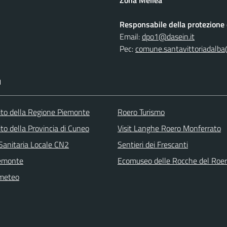
Responsabile della protezione d
Email:
dpo1@dasein.it
Pec:
comune.santavittoriadalba
I
 sito della Regione Piemonte
Roero Turismo
 sito della Provincia di Cuneo
Visit Langhe Roero Monferrato
Sanitaria Locale CN2
Sentieri dei Frescanti
emonte
Ecomuseo delle Rocche del Roe
 meteo