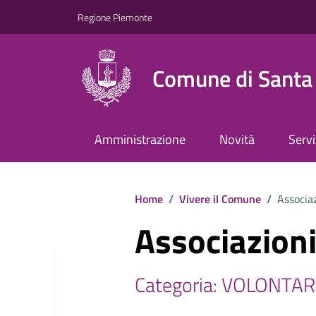
Regione Piemonte
Comune di Santa 
Amministrazione
Novità
Servi
Home
/
Vivere il Comune
/
Associaz
Associazioni
Categoria: VOLONTA