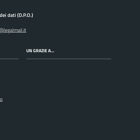
ei dati (D.P.O.)
@legalmail.it
UN GRAZIE A...
ro