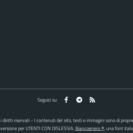
Facebook
Telegram
RSS
Seguici su
 i diritti riservati - I contenuti del sito, testi e immagini sono di pr
lla versione per UTENTI CON DISLESSIA,
Biancoenero ®
, una font itali