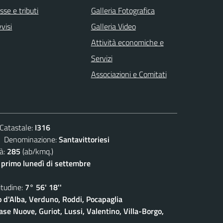
sse e tributi
Galleria Fotografica
visi
Galleria Video
Attività economiche e
Servizi
Associazioni e Comitati
atastale:
I316
enominazione:
Santavittoriesi
à:
285
(ab/kmq.)
- primo lunedì di settembre
udine:
7° 56' 18''
o d'Alba, Verduno, Roddi, Pocapaglia
ase Nuove, Guriot, Lussi, Valentino, Villa-Borgo,