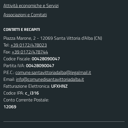
Attività economiche e Servizi
Associazioni e Comitati
CONTATTI E RECAPITI
Piazza Marone, 2 - 12069 Santa Vittoria d’Alba (CN)
Tel:
+39 0172/478023
Fax:
+39 0172/478744
Codice Fiscale:
00428090047
Partita IVA:
00428090047
P.E.C.:
comune.santavittoriadalba@legalmail.it
Email:
info@comunedisantavittoriadalba.it
Fatturazione Elettronica:
UFXHNZ
Codice IPA:
c_i316
Conto Corrente Postale:
12069