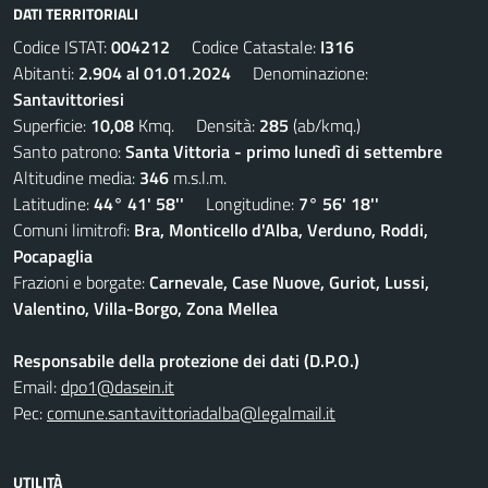
DATI TERRITORIALI
Codice ISTAT:
004212
Codice Catastale:
I316
Abitanti:
2.904 al 01.01.2024
Denominazione:
Santavittoriesi
Superficie:
10,08
Kmq. Densità:
285
(ab/kmq.)
Santo patrono:
Santa Vittoria - primo lunedì di settembre
Altitudine media:
346
m.s.l.m.
Latitudine:
44° 41' 58''
Longitudine:
7° 56' 18''
Comuni limitrofi:
Bra, Monticello d'Alba, Verduno, Roddi,
Pocapaglia
Frazioni e borgate:
Carnevale, Case Nuove, Guriot, Lussi,
Valentino, Villa-Borgo, Zona Mellea
Responsabile della protezione dei dati (D.P.O.)
Email:
dpo1@dasein.it
Pec:
comune.santavittoriadalba@legalmail.it
UTILITÀ