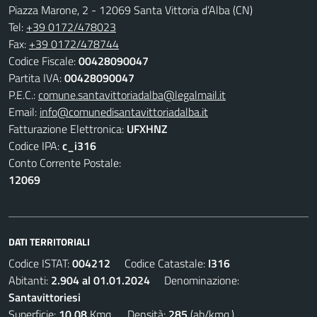
Piazza Marone, 2 - 12069 Santa Vittoria d’Alba (CN)
Tel:
+39 0172/478023
Fax:
+39 0172/478744
Codice Fiscale:
00428090047
Partita IVA:
00428090047
P.E.C.:
comune.santavittoriadalba@legalmail.it
Email:
info@comunedisantavittoriadalba.it
Fatturazione Elettronica:
UFXHNZ
Codice IPA:
c_i316
Conto Corrente Postale:
12069
DATI TERRITORIALI
Codice ISTAT:
004212
Codice Catastale:
I316
Abitanti:
2.904 al 01.01.2024
Denominazione:
Santavittoriesi
Superficie:
10,08
Kmq. Densità:
285
(ab/kmq.)