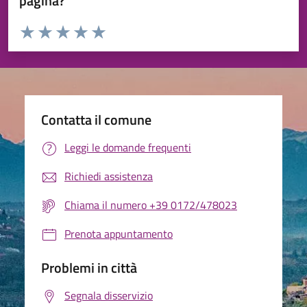
pagina?
Valuta da 1 a 5 stelle la pagina
Valuta 1 stelle su 5
Valuta 2 stelle su 5
Valuta 3 stelle su 5
Valuta 4 stelle su 5
Valuta 5 stelle su 5
Contatta il comune
Leggi le domande frequenti
Richiedi assistenza
Chiama il numero +39 0172/478023
Prenota appuntamento
Problemi in città
Segnala disservizio