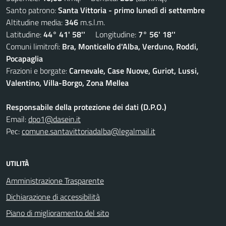
Santo patrono:
Santa Vittoria - primo lunedì di settembre
Altitudine media:
346
m.s.l.m.
Latitudine:
44° 41' 58''
Longitudine:
7° 56' 18''
Comuni limitrofi:
Bra, Monticello d'Alba, Verduno, Roddi,
Pocapaglia
Frazioni e borgate:
Carnevale, Case Nuove, Guriot, Lussi,
Valentino, Villa-Borgo, Zona Mellea
Responsabile della protezione dei dati (D.P.O.)
Email:
dpo1@dasein.it
Pec:
comune.santavittoriadalba@legalmail.it
UTILITÀ
Amministrazione Trasparente
Dichiarazione di accessibilità
Piano di miglioramento del sito