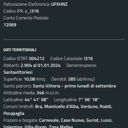
Fatturazione Elettronica:
UFXHNZ
Codice IPA:
c_i316
Conto Corrente Postale:
12069
DATI TERRITORIALI
Codice ISTAT:
004212
Codice Catastale:
I316
Abitanti:
2.904 al 01.01.2024
Denominazione:
Santavittoriesi
Superficie:
10,08
Kmq. Densità:
285
(ab/kmq.)
Santo patrono:
Santa Vittoria - primo lunedì di settembre
Altitudine media:
346
m.s.l.m.
Latitudine:
44° 41' 58''
Longitudine:
7° 56' 18''
Comuni limitrofi:
Bra, Monticello d'Alba, Verduno, Roddi,
Pocapaglia
Frazioni e borgate:
Carnevale, Case Nuove, Guriot, Lussi,
Valentino, Villa-Borgo, Zona Mellea